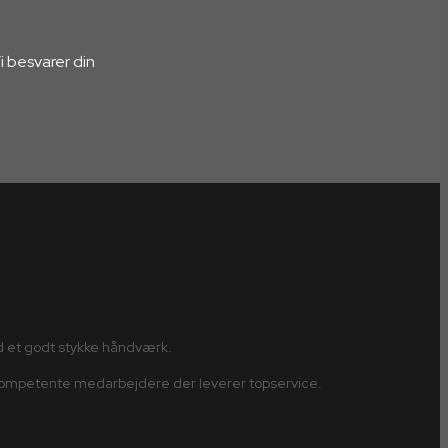
Vi besvarer din
d et godt stykke håndværk.
 kompetente medarbejdere der leverer topservice.