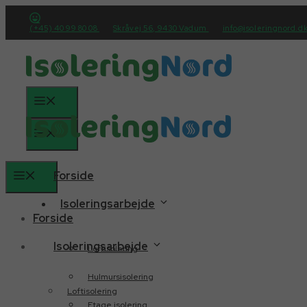
Hop
til
(+45) 40 99 80 08
Skråvej 56, 9430 Vadum
info@isoleringnord.d
indhold
Menu
Menu
Forside
Menu
Isoleringsarbejde
Forside
Isoleringsarbejde
Loftisolering
Hulmursisolering
Loftisolering
Etage isolering