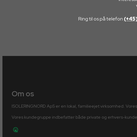
Ring til os på telefon
(+45)
Om os
ISOLERINGNORD ApS er en lokal, familieejet virksomhed. Vores 
Vores kundegruppe indbefatter både private og erhvers-kunder