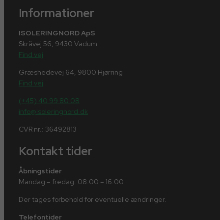
Informationer
ISOLERINGNORD ApS
Skråvej 56, 9430 Vadum
Find vej
Græshedevej 64, 9800 Hjørring
Find vej
(+45) 40 99 80 08
info@isoleringnord.dk
CVR nr.: 36492813
Kontakt tider
Åbningstider
Mandag – fredag: 08.00 – 16.00
Der tages forbehold for eventuelle ændringer.
Telefontider