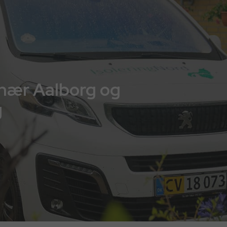
d nær Aalborg og
g