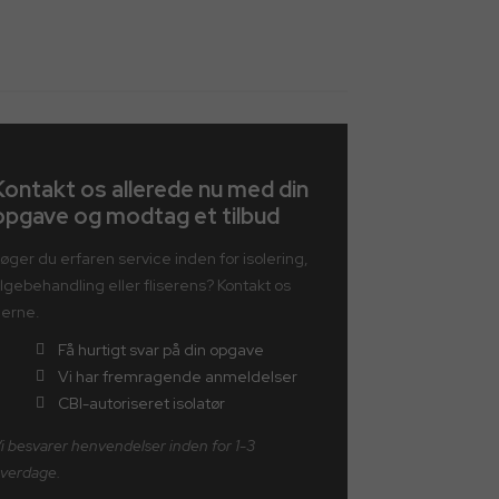
​Kontakt os allerede nu med din
opgave og modtag et tilbud
øger du erfaren service inden for isolering,
lgebehandling eller fliserens? Kontakt os
erne.
Få hurtigt svar​ på din opgave
Vi har fremragende anmeldelser
CBI-autoriseret isolatør
i besvarer henvendelser inden for 1-3
verdage.