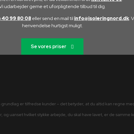
Vi udarbejder gerne et uforpligtende tilbud til dig.
 40 99 80 08
eller send en mail til
info@isoleringnord.dk
. 
henvendelse hurtigst muligt.
Se vores priser
grundlag er tilfredse kunder – det betyder, at du altid kan regne me
, og uanset hvilket stykke arbejde, du skal have lavet, er de samme