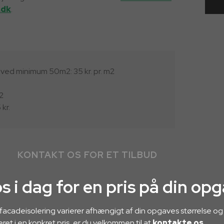
.dk
.
 m2 ved minimum 50m2​: 35 kr. pr. m2
m2
 kr.
KONTAKT OS FOR ET TILBUD
s i dag for en pris på din op
facadeisolering varierer afhængigt af din opgaves størrelse og 
eret i en konkret pris, er du velkommen til at
kontakte os
.