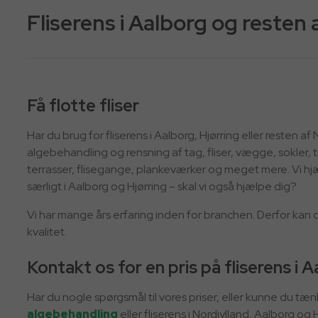
Fliserens i Aalborg og resten 
​Få flotte fliser
Har du brug for fliserens i Aalborg, Hjørring eller resten af
algebehandling og rensning af tag, fliser, vægge, sokler
terrasser, flisegange, plankeværker og meget mere. Vi hjæ
særligt i Aalborg og Hjørring – skal vi også hjælpe dig?
Vi har mange års erfaring inden for branchen. Derfor kan du 
kvalitet.
Kontakt os for en pris på fliserens i 
Har du nogle spørgsmål til vores priser, eller kunne du tæ
algebehandling
eller fliserens i Nordjylland, Aalborg og