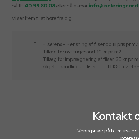
på tlf.
40 99 80 08​
eller på e-mail
info@isoleringnord
Vi ser frem til at høre fra dig.
​​Fliserens – Rensning af fliser op til pris pr
Tillæg for nyt fugesand: ​10 kr. pr. m2
Tillæg for imprægnering af fliser: ​35 kr. pr. 
​​​Algebehandling af fliser – op til 100 m2: 495
Kontakt o
Vores priser på hulmurs- og 
interess