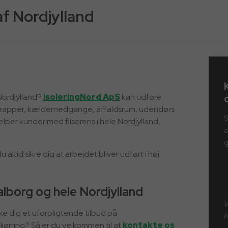
af Nordjylland
 Nordjylland?
IsoleringNord ApS
kan udføre
, trapper, kældernedgange, affaldsrum, udendørs
S
lper kunder med fliserens i hele Nordjylland,
a
g
altid sikre dig at arbejdet bliver udført i høj
Aalborg og hele Nordjylland
V
nke dig et uforpligtende tilbud på
h
 Hjørring? Så er du velkommen til at
kontakte os