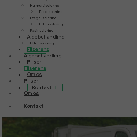
Hulmursisolering
Papirisolering
Etage isolering
Efterisolering
Papirisolering
Algebehandling
Efterisolering
Fliserens
Algebehandling
Priser
Fliserens
Om os
Priser
Kontakt
Om os
Kontakt