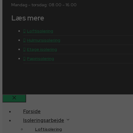
Mandag – torsdag: 08.00 – 16.00
Læs mere
Loftisolering
Hulmursisolering
Etage isolering
Papirisolering
Luk
Forside
Isoleringsarbejde
Loftisolering